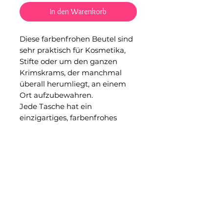
In den Warenkorb
Diese farbenfrohen Beutel sind
sehr praktisch für Kosmetika,
Stifte oder um den ganzen
Krimskrams, der manchmal
überall herumliegt, an einem
Ort aufzubewahren.
Jede Tasche hat ein
einzigartiges, farbenfrohes
Muster.
Handgewebt in San Andres
Larraiznar, Chiapas.
Material: Baumwolle.
Die Maße betragen 20 x 13 cm.
Bitte beachten Sie, dass alle
unsere Produkte von
Kunsthandwerkergemeinschaft