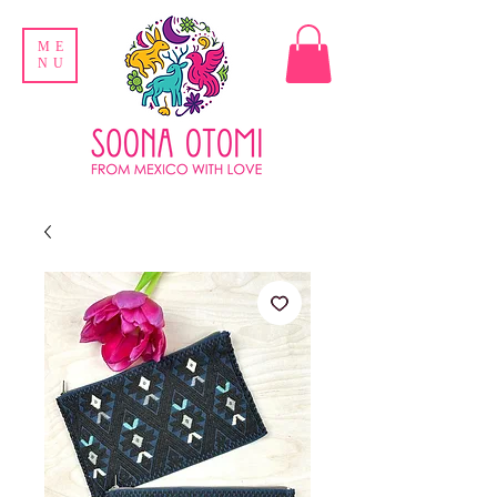
ME
NU