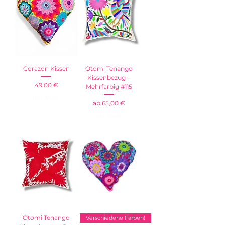
Corazon Kissen
Otomi Tenango
Kissenbezug –
Preis
49,00 €
Mehrfarbig #115
inkl. MwSt.
Sale-Preis
ab
65,00 €
inkl. MwSt.
Otomi Tenango
Verschiedene Farben!