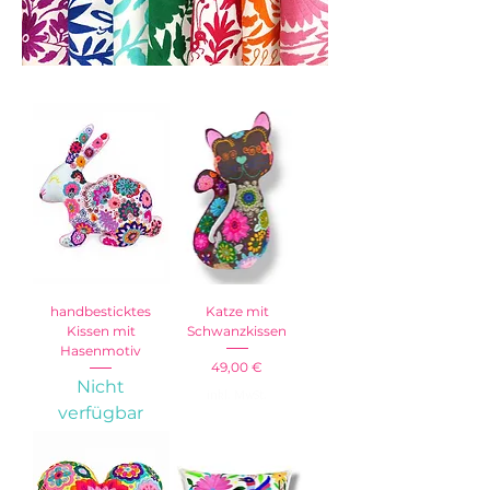
handbesticktes
Katze mit
Kissen mit
Schwanzkissen
Hasenmotiv
Preis
49,00 €
Nicht
inkl. MwSt.
verfügbar