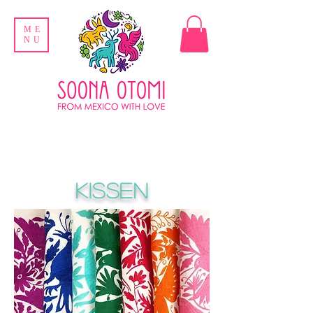
ME
NU
Kissen