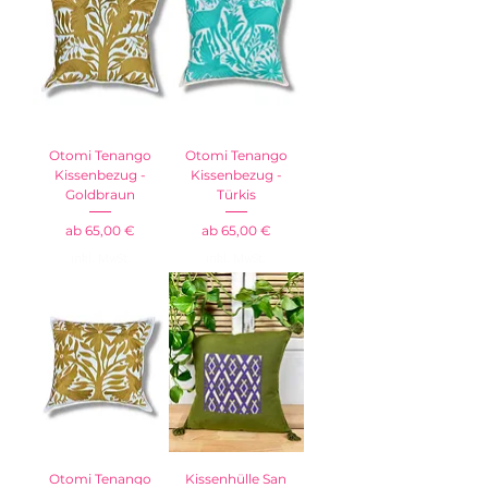
Otomi Tenango
Otomi Tenango
Kissenbezug -
Kissenbezug -
Goldbraun
Türkis
Sale-Preis
Sale-Preis
ab
65,00 €
ab
65,00 €
inkl. MwSt.
inkl. MwSt.
Otomi Tenango
Kissenhülle San