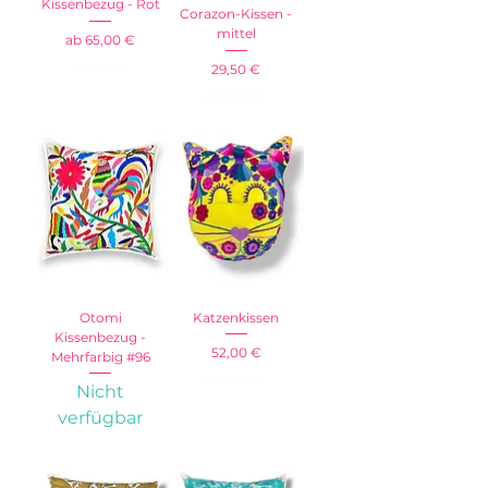
Kissenbezug - Rot
Corazon-Kissen -
mittel
Sale-Preis
ab
65,00 €
inkl. MwSt.
Preis
29,50 €
inkl. MwSt.
Otomi
Katzenkissen
Kissenbezug -
Preis
52,00 €
Mehrfarbig #96
inkl. MwSt.
Nicht
verfügbar