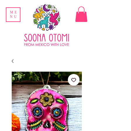
ME
NU