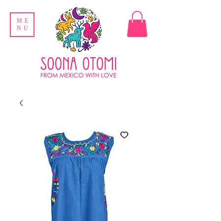
ME
NU