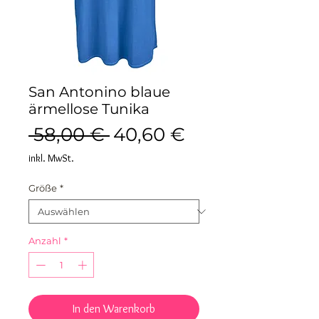
San Antonino blaue
ärmellose Tunika
Standardpreis
Sale-
 58,00 € 
40,60 €
Preis
inkl. MwSt.
Größe
*
Anzahl
*
In den Warenkorb