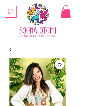
ME
NU