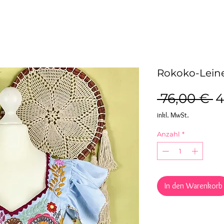
Rokoko-Leine
S
 76,00 € 
4
inkl. MwSt.
Anzahl
*
In den Warenkorb