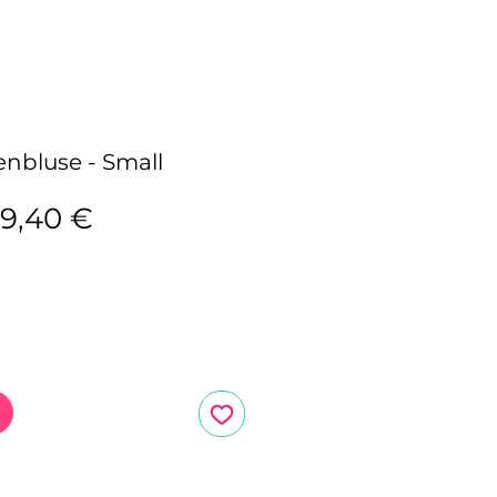
nbluse - Small
tandardpreis
Sale-
9,40 €
Preis