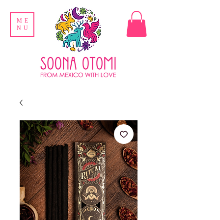
ME
NU