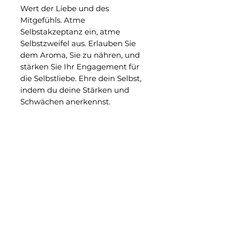
Wert der Liebe und des
Mitgefühls. Atme
Selbstakzeptanz ein, atme
Selbstzweifel aus. Erlauben Sie
dem Aroma, Sie zu nähren, und
stärken Sie Ihr Engagement für
die Selbstliebe. Ehre dein Selbst,
indem du deine Stärken und
Schwächen anerkennst.
Handgemacht
Inhalt: 6 Stäbchen (23cm.)
Dauer: Jedes Stäbchen dauert 1
Stunde
Zutaten: Konzentriertes
Aromaöl, Holzkohle, natürliches
Bindemittel und Salz.