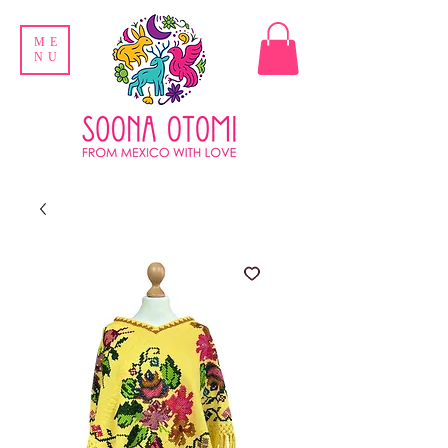
ME
NU