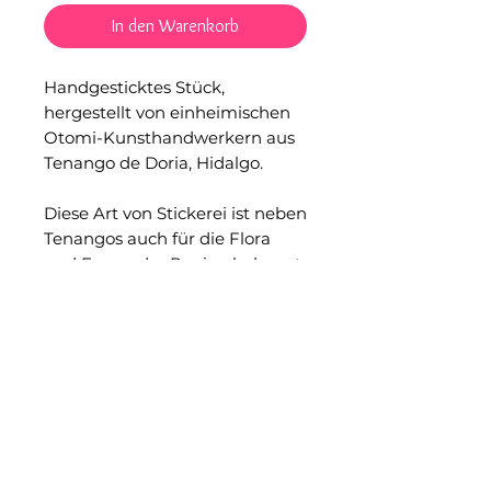
In den Warenkorb
Handgesticktes Stück,
hergestellt von einheimischen
Otomi-Kunsthandwerkern aus
Tenango de Doria, Hidalgo.
Diese Art von Stickerei ist neben
Tenangos auch für die Flora
und Fauna der Region bekannt,
darunter Gürteltiere, Hähne,
Vögel, Hirsche und auch
prähistorische Gemälde, die in
örtlichen Höhlen gefunden
wurden.
Materialien: Baumwollleinen
(muslimisch) und Faden.
Ungefähre Maße: 41 x 30 cm.