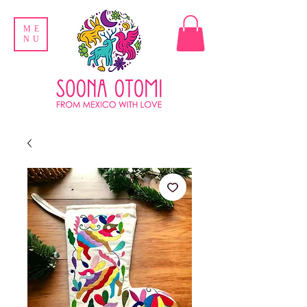
ME
NU