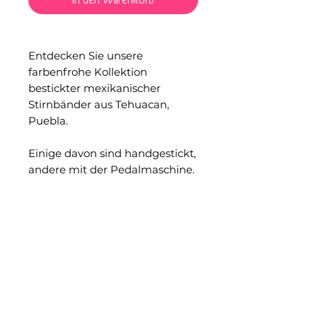
Entdecken Sie unsere
farbenfrohe Kollektion
bestickter mexikanischer
Stirnbänder aus Tehuacan,
Puebla.
Einige davon sind handgestickt,
andere mit der Pedalmaschine.
Für beide Techniken sind
hochqualifizierte
Kunsthandwerker erforderlich,
um diese Schönheiten
herzustellen.
Wählen Sie Ihren Favoriten und
verleihen Sie Ihrem Outfit einen
sommerlichen Touch!