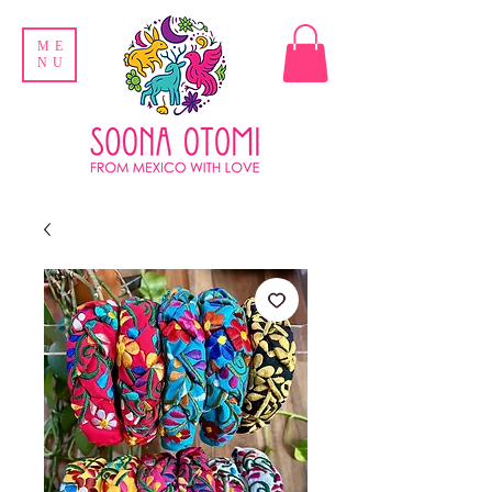
ME
NU