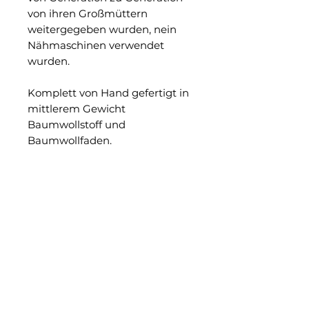
von ihren Großmüttern
weitergegeben wurden, nein
Nähmaschinen verwendet
wurden.
Komplett von Hand gefertigt in
mittlerem Gewicht
Baumwollstoff und
Baumwollfaden.
Verstellbare Bänder auf der
Rückseite.
Konfektionsgröße M
(Schaufensterpuppengröße:
Europäisch 38/40)
Messungen: