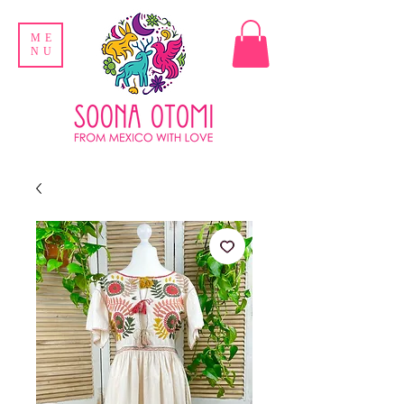
ME
NU