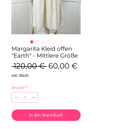
Margarita Kleid offen
"Earth" - Mittlere Größe
Standardpreis
Sale-
 120,00 € 
60,00 €
Preis
inkl. MwSt.
Anzahl
*
In den Warenkorb