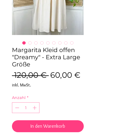
Margarita Kleid offen
"Dreamy" - Extra Large
Größe
Standardpreis
Sale-
 120,00 € 
60,00 €
Preis
inkl. MwSt.
Anzahl
*
In den Warenkorb