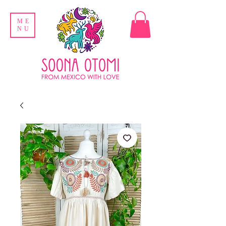
ME
NU