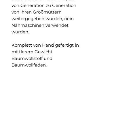
von Generation zu Generation
von ihren Großmüttern
weitergegeben wurden, nein
Nähmaschinen verwendet
wurden.
Komplett von Hand gefertigt in
mittlerem Gewicht
Baumwollstoff und
Baumwollfaden.
Verstellbare Bänder auf der
Rückseite.
Größe: Extra groß
(Schaufensterpuppengröße:
Europäisch 46/48)