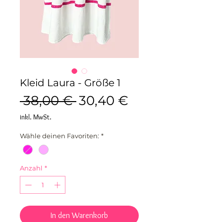
Kleid Laura - Größe 1
Standardpreis
Sale-
 38,00 € 
30,40 €
Preis
inkl. MwSt.
Wähle deinen Favoriten:
*
Anzahl
*
In den Warenkorb