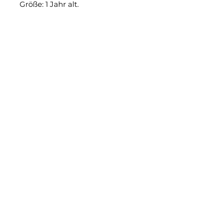
Größe: 1 Jahr alt.
Messungen:
Brustumfang: 29 cm.
Länge: 42 cm.
Bitte beachten Sie, dass alle
unsere Produkte von
Kunsthandwerkergemeinschaft
en handgefertigt werden.
Minimale Mängel, minimale
Spuren oder Unterschiede sind
Teil dieses einzigartigen Stücks.
PFLEGEHINWEISE:
Handwäsche empfohlen
Waschmaschine