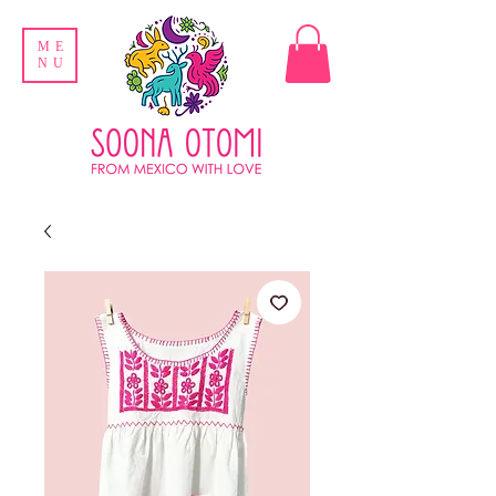
ME
NU