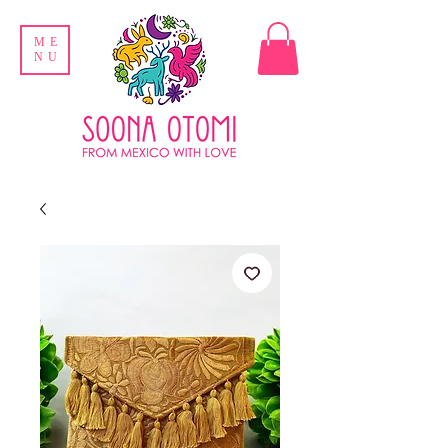
ME
NU