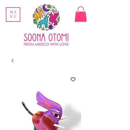
ME
NU