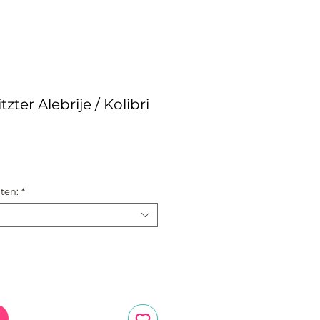
ter Alebrije / Kolibri
is
ten:
*