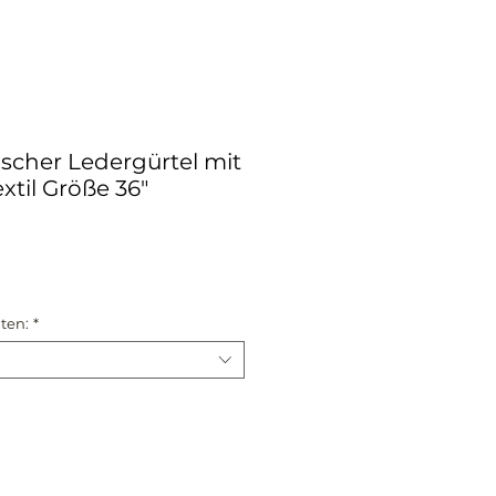
scher Ledergürtel mit
til Größe 36"
eis
ten:
*