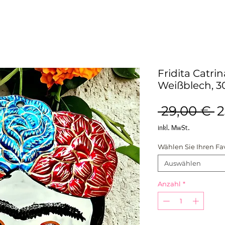
Fridita Catri
Weißblech, 3
S
 29,00 € 
2
inkl. MwSt.
Wählen Sie Ihren Fa
Auswählen
Anzahl
*