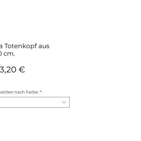
na Totenkopf aus
0 cm.
tandardpreis
Sale-
3,20 €
Preis
voriten nach Farbe:
*