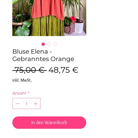
Bluse Elena -
Gebranntes Orange
Standardpreis
Sale-
 75,00 € 
48,75 €
Preis
inkl. MwSt.
Anzahl
*
In den Warenkorb