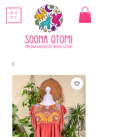
ME
NU