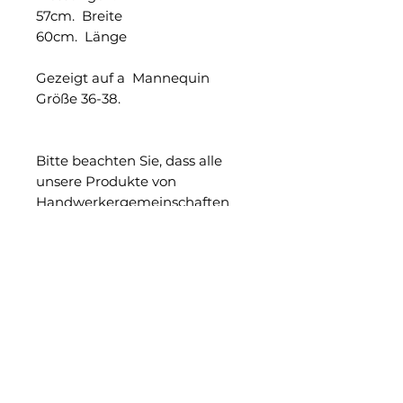
57cm. Breite
60cm. Länge
Gezeigt auf a Mannequin
Größe 36-38.
Bitte beachten Sie, dass alle
unsere Produkte von
Handwerkergemeinschaften
handgefertigt werden,
minimale Fehler oder
Unterschiede sind Teil dieses
einzigartigen Stücks.
Die tatsächlichen Farben
können abweichen. Jeder
Computermonitor, Laptop,
Tablet- und Telefonbildschirm