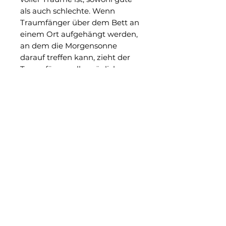
als auch schlechte. Wenn
Traumfänger über dem Bett an
einem Ort aufgehängt werden,
an dem die Morgensonne
darauf treffen kann, zieht der
Traumfänger alle möglichen
Träume und Gedanken an und
fängt sie in seinen Netzen ein.
Gute Träume gehen durch und
gleiten sanft über die Federn,
um den Schläfer darunter zu
trösten. Schlechte Träume
jedoch werden in seinem
schützenden Netz gefangen
und zerstört, im Licht des Tages
verbrannt.
Material: Holzschlaufe,
Baumwollfaden.