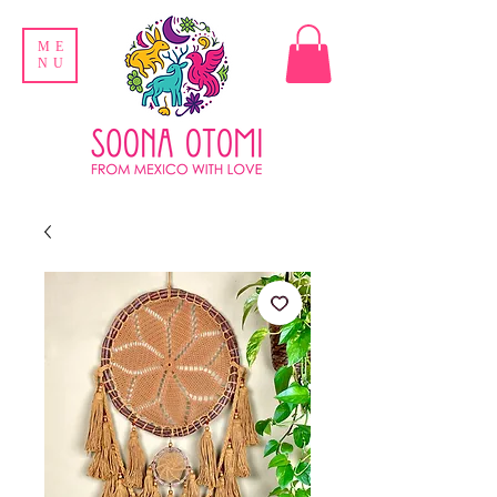
ME
NU