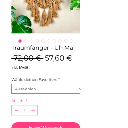
Traumfänger - Uh Mai
Standardpreis
Sale-
 72,00 € 
57,60 €
Preis
inkl. MwSt.
Wähle deinen Favoriten:
*
Anzahl
*
In den Warenkorb