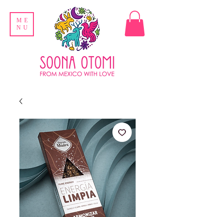
ME
NU