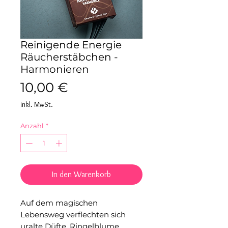
Reinigende Energie
Räucherstäbchen -
Harmonieren
Preis
10,00 €
inkl. MwSt.
Anzahl
*
In den Warenkorb
Auf dem magischen
Lebensweg verflechten sich
uralte Düfte. Ringelblume,