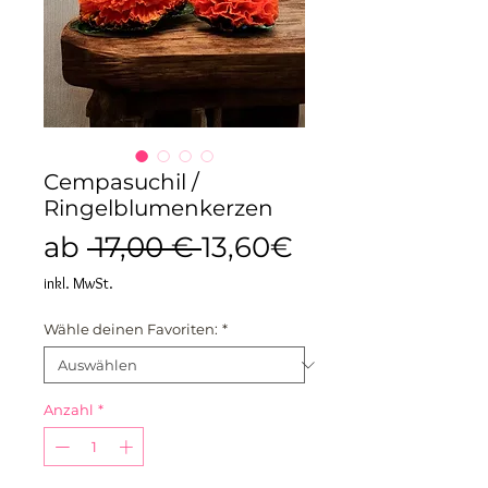
Cempasuchil /
Ringelblumenkerzen
Standardpreis
Sale-
ab
 17,00 € 
13,60€
Preis
inkl. MwSt.
Wähle deinen Favoriten:
*
Anzahl
*