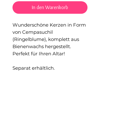
In den Warenkorb
Wunderschöne Kerzen in Form
von Cempasuchil
(Ringelblume), komplett aus
Bienenwachs hergestellt.
Perfekt für Ihren Altar!
Separat erhältlich.
Maße:
Mittel 16 x 12 cm.
Klein: 13 x 10 cm.
Gelegentlich können bei
handgefertigten Produkten
kleinere Mängel auftreten.
Qualität und Funktionalität
werden durch diese Mängel