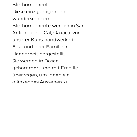
Blechornament.
Diese einzigartigen und
wunderschönen
Blechornamente werden in San
Antonio de la Cal, Oaxaca, von
unserer Kunsthandwerkerin
Elisa und ihrer Familie in
Handarbeit hergestellt.
Sie werden in Dosen
gehämmert und mit Emaille
überzogen, um ihnen ein
glänzendes Aussehen zu
verleihen.
Ungefähre Maße:
9 cm.
Separat erhältlich.
Gelegentlich können bei
handgefertigten Produkten
kleinere Mängel auftreten.