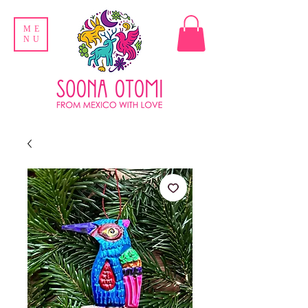
ME
NU