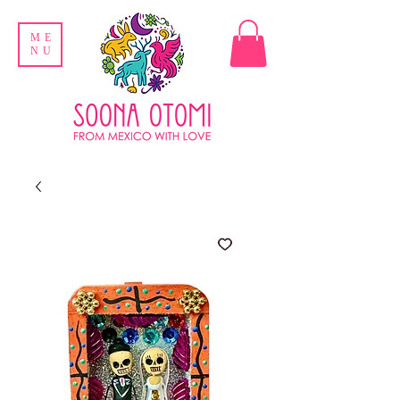
ME
NU